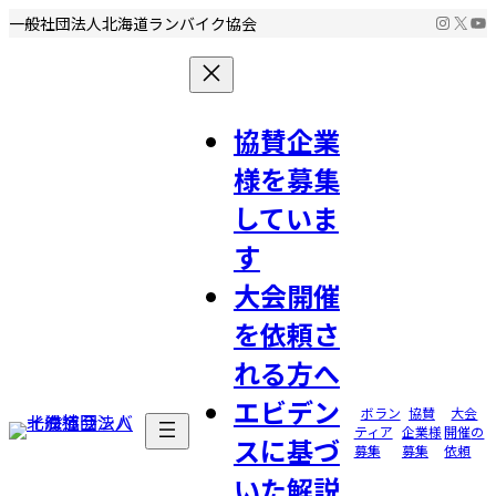
コ
ナ
Instag
X
Yo
一般社団法人北海道ランバイク協会
ン
ビ
テ
ゲ
ン
ー
ツ
シ
協賛企業
へ
ョ
様を募集
ス
ン
キ
に
していま
ッ
移
す
プ
動
大会開催
を依頼さ
れる方へ
エビデン
ボラン
協賛
大会
ティア
企業様
開催
の
スに基づ
募集
募集
依頼
いた解説