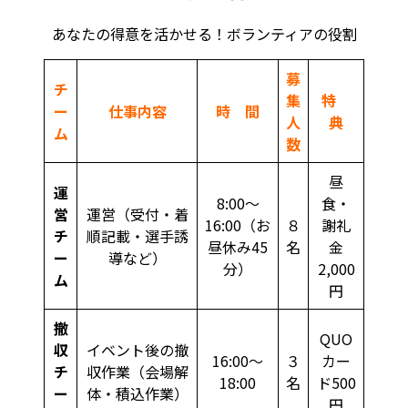
あなたの得意を活かせる！ボランティアの役割
募
チ
集
特
ー
仕事内容
時 間
人
典
ム
数
昼
運
8:00〜
食・
営
運営（受付・着
16:00（お
８
謝礼
チ
順記載・選手誘
昼休み45
名
金
ー
導など）
分）
2,000
ム
円
撤
QUO
収
イベント後の撤
16:00〜
３
カー
チ
収作業（会場解
18:00
名
ド500
ー
体・積込作業）
円