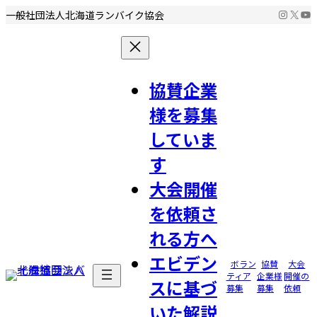
コ
ナ
Instag
X
Yo
一般社団法人北海道ランバイク協会
ン
ビ
テ
ゲ
ン
ー
ツ
シ
協賛企業
へ
ョ
様を募集
ス
ン
キ
に
していま
ッ
移
す
プ
動
大会開催
を依頼さ
れる方へ
エビデン
ボラン
協賛
大会
ティア
企業様
開催
の
スに基づ
募集
募集
依頼
いた解説